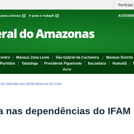
Participe
r para a busca
3
Ir para o rodapé
4
ACESSIBI
eral do Amazonas
entro
Manaus Zona Leste
São Gabriel da Cachoeira
Manaus Distrito 
Parintins
Tabatinga
Presidente Figueiredo
Itacoatiara
Humaitá
Acre
 DE MÁSCARA NAS DEPENDÊNCIAS DO IFAM
a nas dependências do IFAM