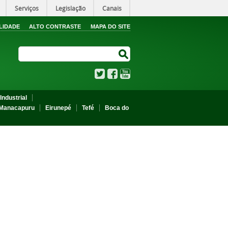
Serviços
Legislação
Canais
LIDADE
ALTO CONTRASTE
MAPA DO SITE
Search Site
Search Site
Twitter
Facebook
YouTube
Industrial
Manacapuru
Eirunepé
Tefé
Boca do