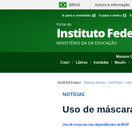
BRASIL
Acesso à informação
Ir para o conteúdo
1
Ir para o menu
2
I
Portal do
Instituto Fed
MINISTÉRIO DA DA EDUCAÇÃO
Manaus C
Coari
Lábrea
Iranduba
Maués
VOCÊ ESTÁ AQUI:
PÁGINA INICIAL
>
NOTÍCIAS
>
USO
NOTÍCIAS
Uso de máscar
Uso de mascara nas dependências do IFAM