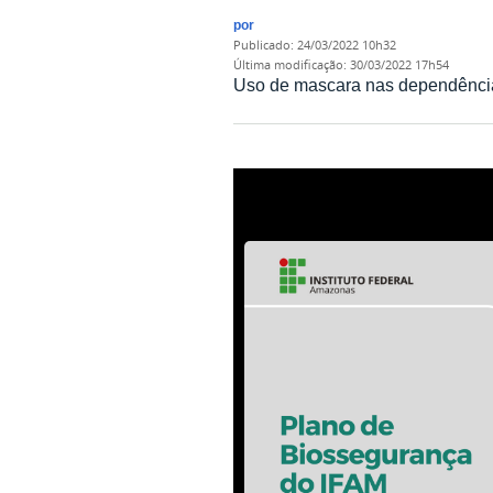
por
publicado
:
24/03/2022 10h32
última modificação
:
30/03/2022 17h54
Uso de mascara nas dependênci