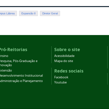
pus Lábrea
Expansão II
Diretor Geral
Pró-Reitorias
Sobre o site
Ensino
Acessibilidade
Pesquisa, Pós-Graduação e
Mapa do site
Inovação
Redes sociais
Extensão
Desenvolvimento Institucional
Facebook
Administração e Planejamento
Youtube