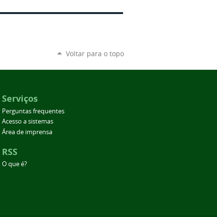
Voltar para o topo
Serviços
Perguntas frequentes
Acesso a sistemas
Área de imprensa
RSS
O que é?