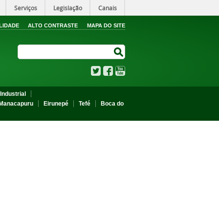
Serviços
Legislação
Canais
LIDADE
ALTO CONTRASTE
MAPA DO SITE
Search Site
Search Site
Twitter
Facebook
YouTube
Industrial
Manacapuru
Eirunepé
Tefé
Boca do