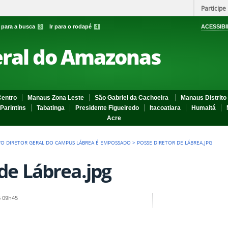
Participe
r para a busca
3
Ir para o rodapé
4
ACESSIBI
eral do Amazonas
entro
Manaus Zona Leste
São Gabriel da Cachoeira
Manaus Distrito 
Parintins
Tabatinga
Presidente Figueiredo
Itacoatiara
Humaitá
Acre
O DIRETOR GERAL DO CAMPUS LÁBREA É EMPOSSADO
>
POSSE DIRETOR DE LÁBREA.JPG
de Lábrea.jpg
 09h45