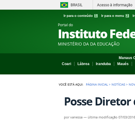
BRASIL
Acesso à informação
Ir para o conteúdo
1
Ir para o menu
2
I
Portal do
Instituto Fed
MINISTÉRIO DA DA EDUCAÇÃO
Manaus C
Coari
Lábrea
Iranduba
Maués
VOCÊ ESTÁ AQUI:
PÁGINA INICIAL
>
NOTÍCIAS
>
NOV
Posse Diretor 
por
vanessa
—
última modificação
07/03/2016