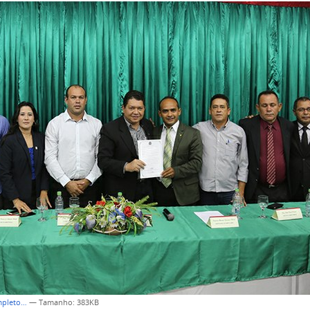
mpleto…
—
Tamanho
: 383KB