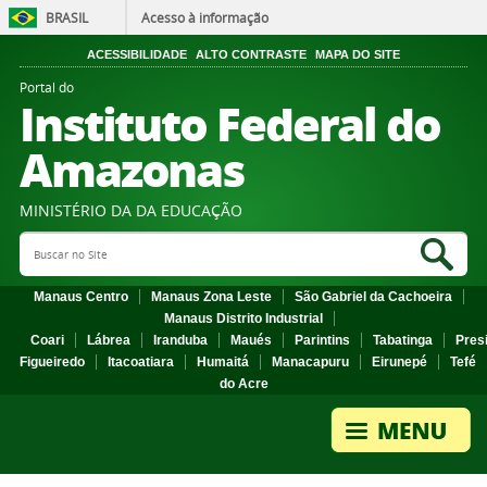
BRASIL
Acesso à informação
ACESSIBILIDADE
ALTO CONTRASTE
MAPA DO SITE
Portal do
Instituto Federal do
Amazonas
MINISTÉRIO DA DA EDUCAÇÃO
Search Site
Sea
Manaus Centro
Manaus Zona Leste
São Gabriel da Cachoeira
Manaus Distrito Industrial
Coari
Lábrea
Iranduba
Maués
Parintins
Tabatinga
Pres
Figueiredo
Itacoatiara
Humaitá
Manacapuru
Eirunepé
Tefé
do Acre