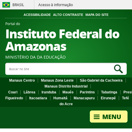
BRASIL
Acesso à informação
ACESSIBILIDADE
ALTO CONTRASTE
MAPA DO SITE
Portal do
Instituto Federal do
Amazonas
MINISTÉRIO DA DA EDUCAÇÃO
Search Site
Sea
Manaus Centro
Manaus Zona Leste
São Gabriel da Cachoeira
Manaus Distrito Industrial
Coari
Lábrea
Iranduba
Maués
Parintins
Tabatinga
Pres
Figueiredo
Itacoatiara
Humaitá
Manacapuru
Eirunepé
Tefé
do Acre