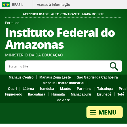
BRASIL
Acesso à informação
ACESSIBILIDADE
ALTO CONTRASTE
MAPA DO SITE
Portal do
Instituto Federal do
Amazonas
MINISTÉRIO DA DA EDUCAÇÃO
Search Site
Sea
Manaus Centro
Manaus Zona Leste
São Gabriel da Cachoeira
Manaus Distrito Industrial
Coari
Lábrea
Iranduba
Maués
Parintins
Tabatinga
Pres
Figueiredo
Itacoatiara
Humaitá
Manacapuru
Eirunepé
Tefé
do Acre