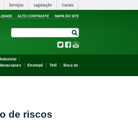
Serviços
Legislação
Canais
LIDADE
ALTO CONTRASTE
MAPA DO SITE
Search Site
Search Site
Twitter
Facebook
YouTube
Industrial
Manacapuru
Eirunepé
Tefé
Boca do
o de riscos