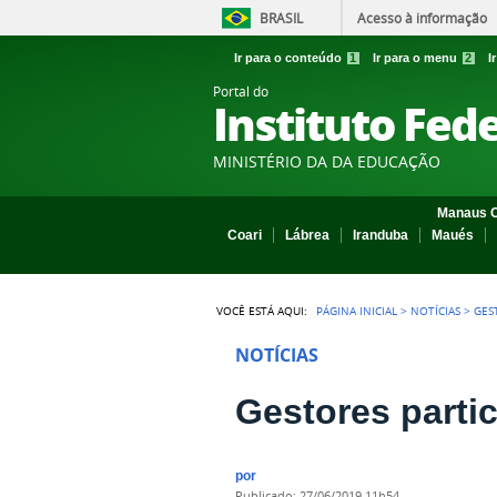
BRASIL
Acesso à informação
Ir para o conteúdo
1
Ir para o menu
2
I
Portal do
Instituto Fed
MINISTÉRIO DA DA EDUCAÇÃO
Manaus C
Coari
Lábrea
Iranduba
Maués
VOCÊ ESTÁ AQUI:
PÁGINA INICIAL
>
NOTÍCIAS
>
GES
NOTÍCIAS
Gestores parti
por
publicado
:
27/06/2019 11h54