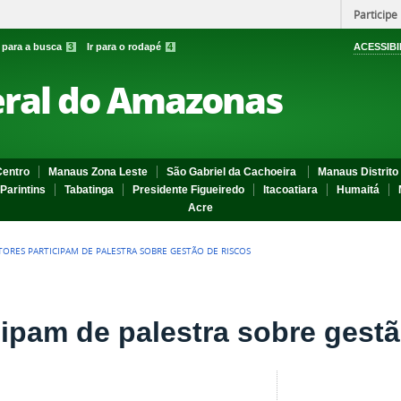
Participe
r para a busca
3
Ir para o rodapé
4
ACESSIBI
eral do Amazonas
entro
Manaus Zona Leste
São Gabriel da Cachoeira
Manaus Distrito 
Parintins
Tabatinga
Presidente Figueiredo
Itacoatiara
Humaitá
Acre
TORES PARTICIPAM DE PALESTRA SOBRE GESTÃO DE RISCOS
cipam de palestra sobre gestã