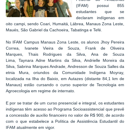
(IFAM) possui 855
estudantes que se
declaram indígenas em
oito campi, sendo Coari, Humaitá, Lábrea, Manaus Zona Leste,
Maués, São Gabriel da Cachoeira, Tabatinga e Tefé.
No IFAM Campus Manaus Zona Leste, os alunos
Jhoy Pereira
Correa,
Ivanete Vieira de Souza,
Frank de Oliveira
Marques,
Thais Rodrigues da Silva,
Ana de Souza
Lima,
Taynara Adne Martins da Silva,
Andrielle Moreira da
Silva,
Sabrina Marques Andrade,
Andresson de Souza Salles da
etnia Mura,
oriundos da Comunidade Indígena Moyray,
localizada na Ilha do Baixio, em Autazes (distante 84,1 km de
Manaus) estão cursando o curso superior de Tecnologia em
Agroecologia em regime de internato.
E por se tratar de um curso presencial e integral, os estudantes
indígenas têm acesso ao Programa Socioassistencial que prevê
a concessão de auxílio financeiro no valor de R$ 900, de acordo
com o que estabelece a Política de Assistência Estudantil do
IFAM atualmente em vigor.