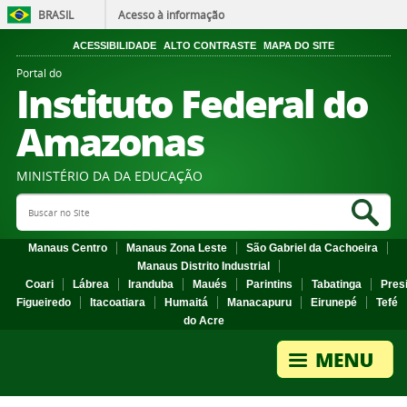
BRASIL
Acesso à informação
ACESSIBILIDADE
ALTO CONTRASTE
MAPA DO SITE
Portal do
Instituto Federal do
Amazonas
MINISTÉRIO DA DA EDUCAÇÃO
Search Site
Sea
Manaus Centro
Manaus Zona Leste
São Gabriel da Cachoeira
Manaus Distrito Industrial
Coari
Lábrea
Iranduba
Maués
Parintins
Tabatinga
Pres
Figueiredo
Itacoatiara
Humaitá
Manacapuru
Eirunepé
Tefé
do Acre