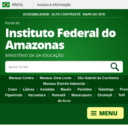
BRASIL
Acesso à informação
ACESSIBILIDADE
ALTO CONTRASTE
MAPA DO SITE
Portal do
Instituto Federal do
Amazonas
MINISTÉRIO DA DA EDUCAÇÃO
Search Site
Sea
Manaus Centro
Manaus Zona Leste
São Gabriel da Cachoeira
Manaus Distrito Industrial
Coari
Lábrea
Iranduba
Maués
Parintins
Tabatinga
Pres
Figueiredo
Itacoatiara
Humaitá
Manacapuru
Eirunepé
Tefé
do Acre