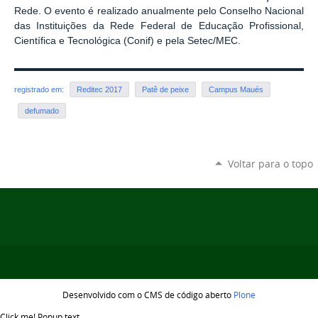
Rede. O evento é realizado
anualmente pelo Conselho Nacional
das Instituições da Rede Federal de Educação Profissional,
Científica e Tecnológica (Conif) e pela Setec/MEC.
registrado em:
Reditec 2017
Patê de peixe
Campus Maués
defumado
Voltar para o topo
Desenvolvido com o CMS de código aberto
Plone
Click me!
Popup text...