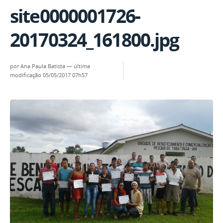
site0000001726-
20170324_161800.jpg
por
Ana Paula Batista
—
última
modificação
05/05/2017 07h57