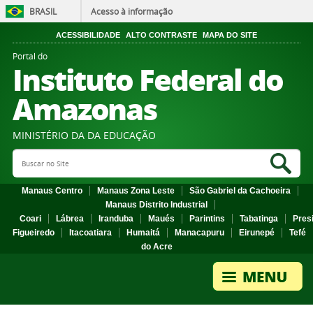
BRASIL
Acesso à informação
ACESSIBILIDADE
ALTO CONTRASTE
MAPA DO SITE
Portal do
Instituto Federal do
Amazonas
MINISTÉRIO DA DA EDUCAÇÃO
Search Site
Sea
Manaus Centro
Manaus Zona Leste
São Gabriel da Cachoeira
Manaus Distrito Industrial
Coari
Lábrea
Iranduba
Maués
Parintins
Tabatinga
Pres
Figueiredo
Itacoatiara
Humaitá
Manacapuru
Eirunepé
Tefé
do Acre