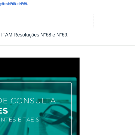
uções N°68 e N°69.
no IFAM Resoluções N°68 e N°69.