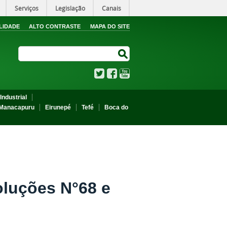
Serviços
Legislação
Canais
LIDADE
ALTO CONTRASTE
MAPA DO SITE
Search Site
Search Site
Twitter
Facebook
YouTube
Industrial
Manacapuru
Eirunepé
Tefé
Boca do
oluções N°68 e