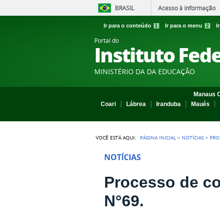
BRASIL
Acesso à informação
Ir para o conteúdo
1
Ir para o menu
2
I
Portal do
Instituto Fed
MINISTÉRIO DA DA EDUCAÇÃO
Manaus C
Coari
Lábrea
Iranduba
Maués
VOCÊ ESTÁ AQUI:
PÁGINA INICIAL
>
NOTÍCIAS
>
PRO
NOTÍCIAS
Processo de co
N°69.