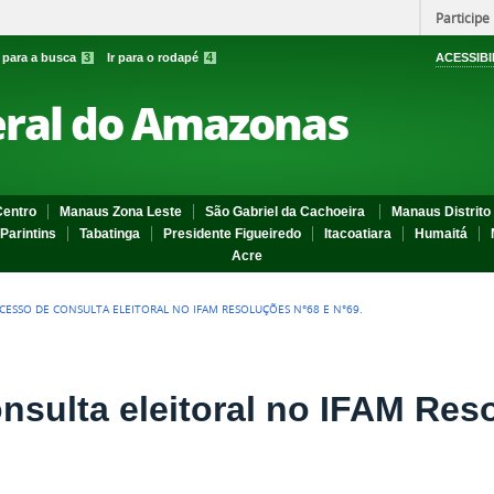
Participe
r para a busca
3
Ir para o rodapé
4
ACESSIBI
eral do Amazonas
entro
Manaus Zona Leste
São Gabriel da Cachoeira
Manaus Distrito 
Parintins
Tabatinga
Presidente Figueiredo
Itacoatiara
Humaitá
Acre
CESSO DE CONSULTA ELEITORAL NO IFAM RESOLUÇÕES N°68 E N°69.
nsulta eleitoral no IFAM Res