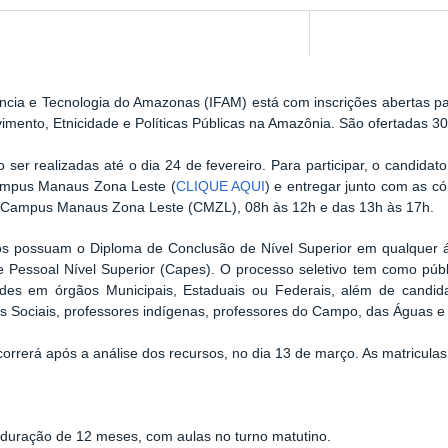
ência e Tecnologia do Amazonas (IFAM) está com inscrições abertas pa
ento, Etnicidade e Políticas Públicas na Amazônia. São ofertadas 30
 ser realizadas até o dia 24 de fevereiro. Para participar, o candidat
Campus Manaus Zona Leste (
CLIQUE AQUI
) e entregar junto com as có
o Campus Manaus Zona Leste (CMZL), 08h às 12h e das 13h às 17h.
tos possuam o Diploma de Conclusão de Nível Superior em qualquer 
Pessoal Nível Superior (Capes). O processo seletivo tem como públi
idades em órgãos Municipais, Estaduais ou Federais, além de cand
Sociais, professores indígenas, professores do Campo, das Águas e 
ocorrerá após a análise dos recursos, no dia 13 de março. As matricul
duração de 12 meses, com aulas no turno matutino.