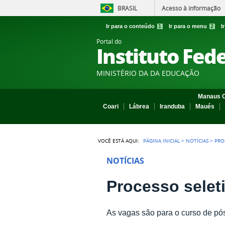
BRASIL
Acesso à informação
Ir para o conteúdo
1
Ir para o menu
2
I
Portal do
Instituto Fed
MINISTÉRIO DA DA EDUCAÇÃO
Manaus C
Coari
Lábrea
Iranduba
Maués
VOCÊ ESTÁ AQUI:
PÁGINA INICIAL
>
NOTÍCIAS
>
PRO
NOTÍCIAS
Processo sele
As vagas são para o curso de pó