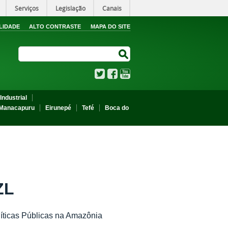
Serviços
Legislação
Canais
LIDADE
ALTO CONTRASTE
MAPA DO SITE
Search Site
Search Site
Twitter
Facebook
YouTube
Industrial
Manacapuru
Eirunepé
Tefé
Boca do
ZL
íticas Públicas na Amazônia