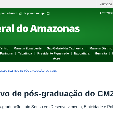
Participe
r para a busca
3
Ir para o rodapé
4
ACESSIBI
eral do Amazonas
entro
Manaus Zona Leste
São Gabriel da Cachoeira
Manaus Distrito 
Parintins
Tabatinga
Presidente Figueiredo
Itacoatiara
Humaitá
Acre
CESSO SELETIVO DE PÓS-GRADUAÇÃO DO CMZL
tivo de pós-graduação do CM
s-graduação Lato Sensu em Desenvolvimento, Etnicidade e Pol