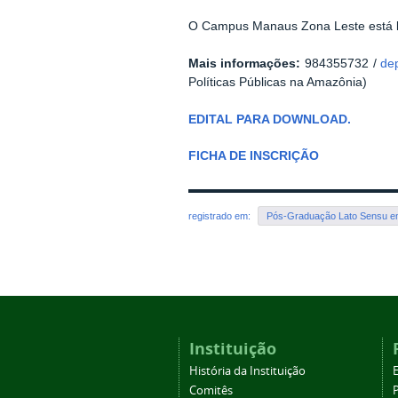
O Campus Manaus Zona Leste está lo
Mais informações:
984355732 /
de
Políticas Públicas na Amazônia)
EDITAL PARA DOWNLOAD.
FICHA DE INSCRIÇÃO
registrado em:
Pós-Graduação Lato Sensu em 
Instituição
História da Instituição
Comitês