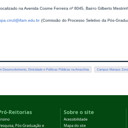
calizado na Avenida Cosme Ferreira nº 8045, Bairro Gilberto Mestri
ppa.cmzl@ifam.edu.br
(Comissão do Processo Seletivo da Pós-Gradu
Desenvolvimento, Etnicidade e Políticas Públicas na Amazônia
Campus Manaus Zona
Pró-Reitorias
Sobre o site
Ensino
Acessibilidade
Pesquisa, Pós-Graduação e
Mapa do site