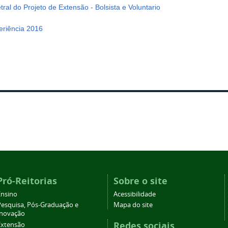
ral do Projeto de Extensão - Bolsista e Voluntario
eriência 2016
Pró-Reitorias
Sobre o site
Ensino
Acessibilidade
Pesquisa, Pós-Graduação e
Mapa do site
Inovação
Redes sociais
Extensão