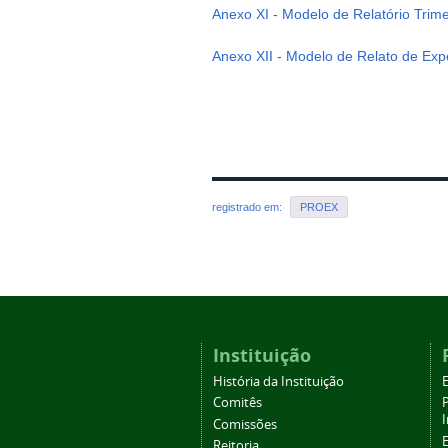
Anexo XI - Modelo de Relatório Trimet
Anexo XII - Modelo de Relato de Exp
registrado em:
PROEX
Instituição
História da Instituição
Comitês
Comissões
Reitoria