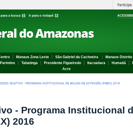
Participe
r para a busca
3
Ir para o rodapé
4
ACESSIBI
eral do Amazonas
entro
Manaus Zona Leste
São Gabriel da Cachoeira
Manaus Distrito 
Parintins
Tabatinga
Presidente Figueiredo
Itacoatiara
Humaitá
Acre
CESSO SELETIVO - PROGRAMA INSTITUCIONAL DE BOLSAS DE EXTENSÃO (PIBEX) 2016
vo - Programa Institucional 
X) 2016