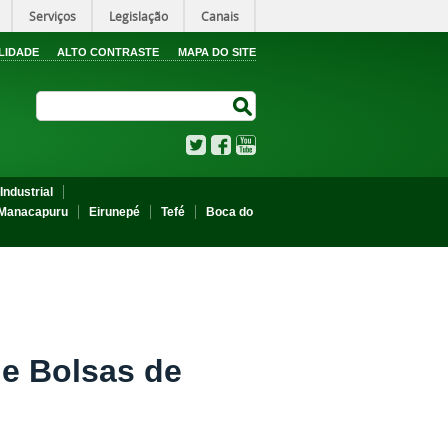
Serviços
Legislação
Canais
LIDADE
ALTO CONTRASTE
MAPA DO SITE
Search Site
Search Site
Twitter
Facebook
YouTube
Industrial
Manacapuru
Eirunepé
Tefé
Boca do
de Bolsas de