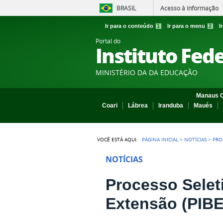
BRASIL
Acesso à informação
Ir para o conteúdo
1
Ir para o menu
2
I
Portal do
Instituto Fed
MINISTÉRIO DA DA EDUCAÇÃO
Manaus C
Coari
Lábrea
Iranduba
Maués
VOCÊ ESTÁ AQUI:
PÁGINA INICIAL
>
NOTÍCIAS
>
PRO
NOTÍCIAS
Processo Seleti
Extensão (PIBE