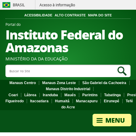
BRASIL
Acesso à informação
ACESSIBILIDADE
ALTO CONTRASTE
MAPA DO SITE
Portal do
Instituto Federal do
Amazonas
MINISTÉRIO DA DA EDUCAÇÃO
Search Site
Sea
Manaus Centro
Manaus Zona Leste
São Gabriel da Cachoeira
Manaus Distrito Industrial
Coari
Lábrea
Iranduba
Maués
Parintins
Tabatinga
Pres
Figueiredo
Itacoatiara
Humaitá
Manacapuru
Eirunepé
Tefé
do Acre