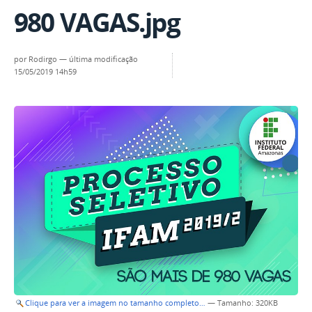
980 VAGAS.jpg
por
Rodirgo
—
última modificação
15/05/2019 14h59
Clique para ver a imagem no tamanho completo…
—
Tamanho
: 320KB