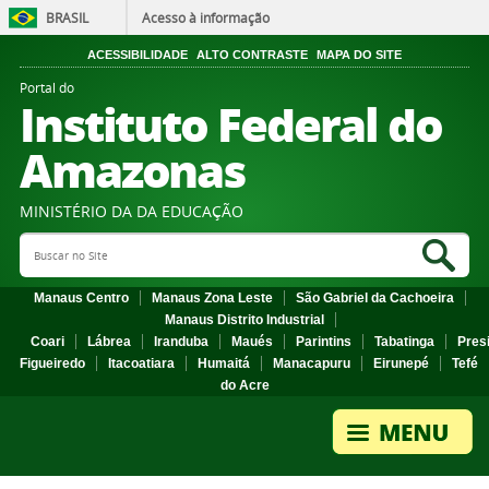
BRASIL
Acesso à informação
ACESSIBILIDADE
ALTO CONTRASTE
MAPA DO SITE
Portal do
Instituto Federal do
Amazonas
MINISTÉRIO DA DA EDUCAÇÃO
Search Site
Sea
Manaus Centro
Manaus Zona Leste
São Gabriel da Cachoeira
Manaus Distrito Industrial
Coari
Lábrea
Iranduba
Maués
Parintins
Tabatinga
Pres
Figueiredo
Itacoatiara
Humaitá
Manacapuru
Eirunepé
Tefé
do Acre