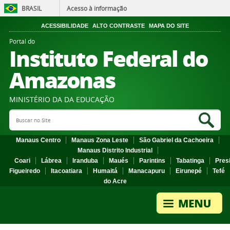
BRASIL
Acesso à informação
ACESSIBILIDADE
ALTO CONTRASTE
MAPA DO SITE
Portal do
Instituto Federal do
Amazonas
MINISTÉRIO DA DA EDUCAÇÃO
Search Site
Sea
Manaus Centro
Manaus Zona Leste
São Gabriel da Cachoeira
Manaus Distrito Industrial
Coari
Lábrea
Iranduba
Maués
Parintins
Tabatinga
Pres
Figueiredo
Itacoatiara
Humaitá
Manacapuru
Eirunepé
Tefé
do Acre