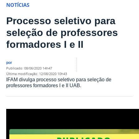
NOTÍCIAS
Processo seletivo para
seleção de professores
formadores I e II
por
publicado
:
08/06/2020 14h47
última modificação
:
12/08/2020 10h43
IFAM divulga processo seletivo para seleção de
professores formadores I e II UAB.