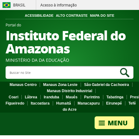
BRASIL
Acesso à informação
ACESSIBILIDADE
ALTO CONTRASTE
MAPA DO SITE
Portal do
Instituto Federal do
Amazonas
MINISTÉRIO DA DA EDUCAÇÃO
Search Site
Sea
Manaus Centro
Manaus Zona Leste
São Gabriel da Cachoeira
Manaus Distrito Industrial
Coari
Lábrea
Iranduba
Maués
Parintins
Tabatinga
Pres
Figueiredo
Itacoatiara
Humaitá
Manacapuru
Eirunepé
Tefé
do Acre