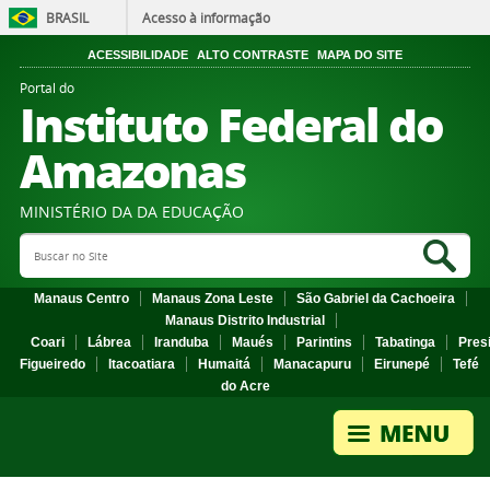
BRASIL
Acesso à informação
ACESSIBILIDADE
ALTO CONTRASTE
MAPA DO SITE
Portal do
Instituto Federal do
Amazonas
MINISTÉRIO DA DA EDUCAÇÃO
Search Site
Sea
Manaus Centro
Manaus Zona Leste
São Gabriel da Cachoeira
Manaus Distrito Industrial
Coari
Lábrea
Iranduba
Maués
Parintins
Tabatinga
Pres
Figueiredo
Itacoatiara
Humaitá
Manacapuru
Eirunepé
Tefé
do Acre