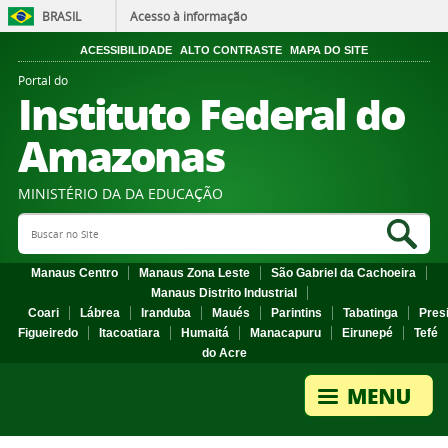
BRASIL
Acesso à informação
ACESSIBILIDADE
ALTO CONTRASTE
MAPA DO SITE
Portal do
Instituto Federal do
Amazonas
MINISTÉRIO DA DA EDUCAÇÃO
Search Site
Sea
Manaus Centro
Manaus Zona Leste
São Gabriel da Cachoeira
Manaus Distrito Industrial
Coari
Lábrea
Iranduba
Maués
Parintins
Tabatinga
Pres
Figueiredo
Itacoatiara
Humaitá
Manacapuru
Eirunepé
Tefé
do Acre