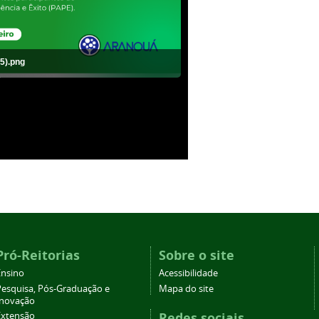
5).png
g
Pró-Reitorias
Sobre o site
Ensino
Acessibilidade
Pesquisa, Pós-Graduação e
Mapa do site
Inovação
Redes sociais
Extensão