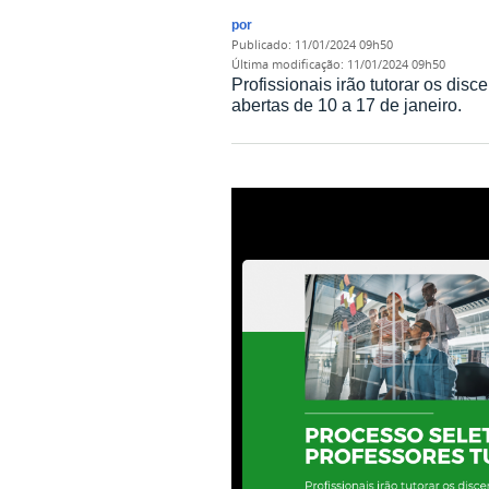
por
publicado
:
11/01/2024 09h50
última modificação
:
11/01/2024 09h50
Profissionais irão tutorar os di
abertas de 10 a 17 de janeiro.