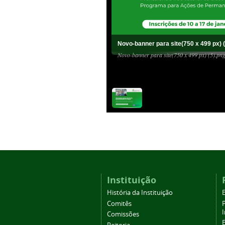
Novo-banner para site(750 x 499 px) (
Novo-banner para site(750 x 499 px) (5).pn
Instituição
História da Instituição
Comitês
Comissões