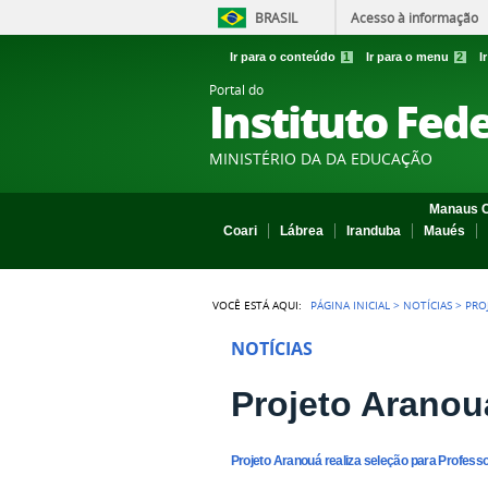
BRASIL
Acesso à informação
Ir para o conteúdo
1
Ir para o menu
2
I
Portal do
Instituto Fed
MINISTÉRIO DA DA EDUCAÇÃO
Manaus C
Coari
Lábrea
Iranduba
Maués
VOCÊ ESTÁ AQUI:
PÁGINA INICIAL
>
NOTÍCIAS
>
PRO
NOTÍCIAS
Projeto Aranou
Projeto Aranouá realiza seleção para Profess