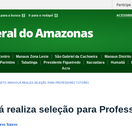
Participe
r para a busca
3
Ir para o rodapé
4
ACESSIBI
eral do Amazonas
entro
Manaus Zona Leste
São Gabriel da Cachoeira
Manaus Distrito 
Parintins
Tabatinga
Presidente Figueiredo
Itacoatiara
Humaitá
Acre
JETO ARANOUÁ REALIZA SELEÇÃO PARA PROFESSORES TUTORES
á realiza seleção para Profes
ores Tutores