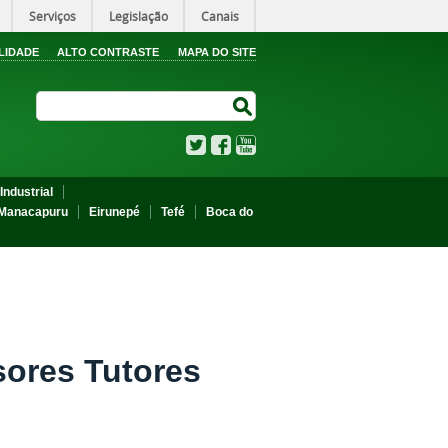
Serviços
Legislação
Canais
LIDADE
ALTO CONTRASTE
MAPA DO SITE
Search Site
Search Site
Twitter
Facebook
YouTube
Industrial
Manacapuru
Eirunepé
Tefé
Boca do
sores Tutores