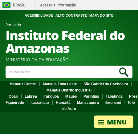
BRASIL
Acesso à informação
ACESSIBILIDADE
ALTO CONTRASTE
MAPA DO SITE
Portal do
Instituto Federal do
Amazonas
MINISTÉRIO DA DA EDUCAÇÃO
Search Site
Sea
Manaus Centro
Manaus Zona Leste
São Gabriel da Cachoeira
Manaus Distrito Industrial
Coari
Lábrea
Iranduba
Maués
Parintins
Tabatinga
Pres
Figueiredo
Itacoatiara
Humaitá
Manacapuru
Eirunepé
Tefé
do Acre