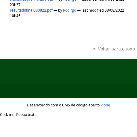
23h37
resultadofinal080822.pdf
—
by
Rodirgo
— last modified 08/08/2022
10h46
Voltar para o topo
Desenvolvido com o CMS de código aberto
Plone
Click me!
Popup text...