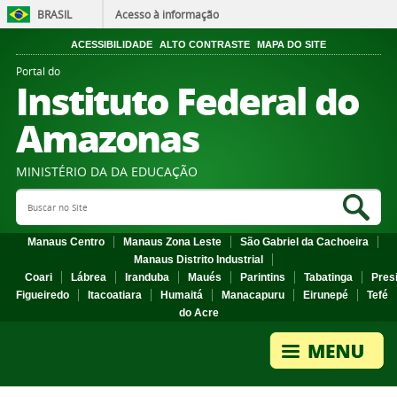
BRASIL
Acesso à informação
ACESSIBILIDADE
ALTO CONTRASTE
MAPA DO SITE
Portal do
Instituto Federal do
Amazonas
MINISTÉRIO DA DA EDUCAÇÃO
Search Site
Sea
Manaus Centro
Manaus Zona Leste
São Gabriel da Cachoeira
Manaus Distrito Industrial
Coari
Lábrea
Iranduba
Maués
Parintins
Tabatinga
Pres
Figueiredo
Itacoatiara
Humaitá
Manacapuru
Eirunepé
Tefé
do Acre