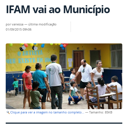
IFAM vai ao Município
por
vanessa
—
última modificação
01/09/2015 09h06
Clique para ver a imagem no tamanho completo…
—
Tamanho
: 85KB