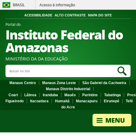
BRASIL
Acesso à informação
ACESSIBILIDADE
ALTO CONTRASTE
MAPA DO SITE
Portal do
Instituto Federal do
Amazonas
MINISTÉRIO DA DA EDUCAÇÃO
Search Site
Sea
Manaus Centro
Manaus Zona Leste
São Gabriel da Cachoeira
Manaus Distrito Industrial
Coari
Lábrea
Iranduba
Maués
Parintins
Tabatinga
Pres
Figueiredo
Itacoatiara
Humaitá
Manacapuru
Eirunepé
Tefé
do Acre