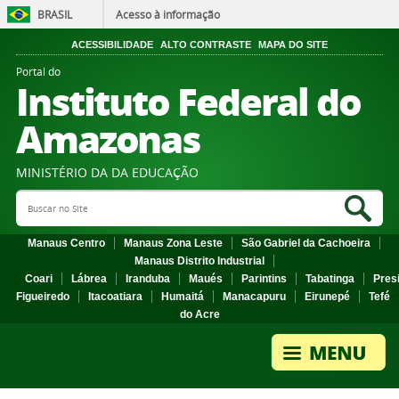
BRASIL
Acesso à informação
ACESSIBILIDADE
ALTO CONTRASTE
MAPA DO SITE
Portal do
Instituto Federal do
Amazonas
MINISTÉRIO DA DA EDUCAÇÃO
Search Site
Sea
Manaus Centro
Manaus Zona Leste
São Gabriel da Cachoeira
Manaus Distrito Industrial
Coari
Lábrea
Iranduba
Maués
Parintins
Tabatinga
Pres
Figueiredo
Itacoatiara
Humaitá
Manacapuru
Eirunepé
Tefé
do Acre