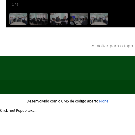
1
/
5
Voltar para o topo
Desenvolvido com o CMS de código aberto
Plone
Click me!
Popup text...