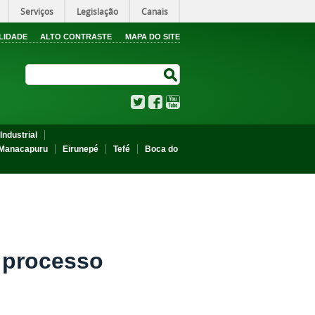
Serviços
Legislação
Canais
LIDADE
ALTO CONTRASTE
MAPA DO SITE
Search Site
Search Site
Twitter
Facebook
YouTube
Industrial
Manacapuru
Eirunepé
Tefé
Boca do
 processo