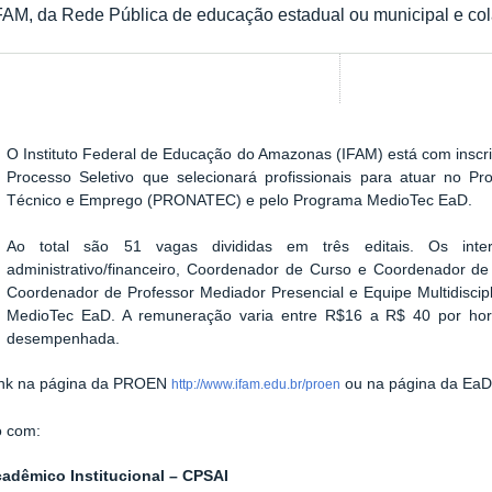
IFAM, da Rede Pública de educação estadual ou municipal e co
O Instituto Federal de Educação do Amazonas (IFAM) está com inscri
Show image carousel
Processo Seletivo que selecionará profissionais para atuar no
Pr
Técnico e Emprego
(
PRONATEC) e pelo Programa MedioTec EaD.
Ao total são 51 vagas divididas em três editais. Os in
administrativo/financeiro, Coordenador de Curso e Coordenador de
Coordenador de Professor Mediador Presencial e Equipe Multidiscipl
MedioTec EaD. A remuneração varia entre R$16 a R$ 40 por hor
desempenhada.
 link na página da PROEN
ou na página da Ea
http://www.ifam.edu.br/proen
o com:
adêmico Institucional – CPSAI