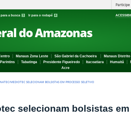
Participe
r para a busca
3
Ir para o rodapé
4
ACESSIBI
eral do Amazonas
entro
Manaus Zona Leste
São Gabriel da Cachoeira
Manaus Distrito 
Parintins
Tabatinga
Presidente Figueiredo
Itacoatiara
Humaitá
Acre
NATEC/MEDIOTEC SELECIONAM BOLSISTAS EM PROCESSO SELETIVO
tec selecionam bolsistas em