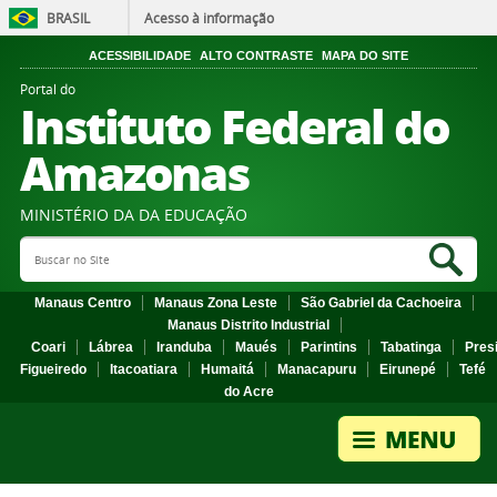
BRASIL
Acesso à informação
ACESSIBILIDADE
ALTO CONTRASTE
MAPA DO SITE
Portal do
Instituto Federal do
Amazonas
MINISTÉRIO DA DA EDUCAÇÃO
Search Site
Sea
Manaus Centro
Manaus Zona Leste
São Gabriel da Cachoeira
Manaus Distrito Industrial
Coari
Lábrea
Iranduba
Maués
Parintins
Tabatinga
Pres
Figueiredo
Itacoatiara
Humaitá
Manacapuru
Eirunepé
Tefé
do Acre