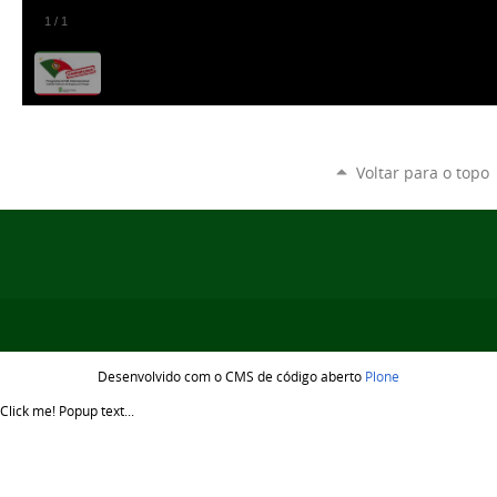
1
/
1
Voltar para o topo
Desenvolvido com o CMS de código aberto
Plone
Click me!
Popup text...