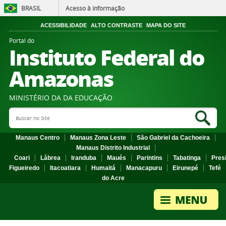
BRASIL
Acesso à informação
ACESSIBILIDADE
ALTO CONTRASTE
MAPA DO SITE
Portal do
Instituto Federal do
Amazonas
MINISTÉRIO DA DA EDUCAÇÃO
Search Site
Sea
Manaus Centro
Manaus Zona Leste
São Gabriel da Cachoeira
Manaus Distrito Industrial
Coari
Lábrea
Iranduba
Maués
Parintins
Tabatinga
Pres
Figueiredo
Itacoatiara
Humaitá
Manacapuru
Eirunepé
Tefé
do Acre