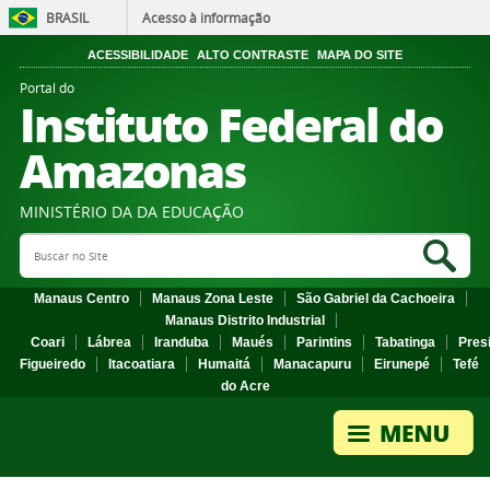
BRASIL
Acesso à informação
ACESSIBILIDADE
ALTO CONTRASTE
MAPA DO SITE
Portal do
Instituto Federal do
Amazonas
MINISTÉRIO DA DA EDUCAÇÃO
Search Site
Sea
Manaus Centro
Manaus Zona Leste
São Gabriel da Cachoeira
Manaus Distrito Industrial
Coari
Lábrea
Iranduba
Maués
Parintins
Tabatinga
Pres
Figueiredo
Itacoatiara
Humaitá
Manacapuru
Eirunepé
Tefé
do Acre