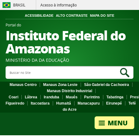
BRASIL
Acesso à informação
ACESSIBILIDADE
ALTO CONTRASTE
MAPA DO SITE
Portal do
Instituto Federal do
Amazonas
MINISTÉRIO DA DA EDUCAÇÃO
Search Site
Sea
Manaus Centro
Manaus Zona Leste
São Gabriel da Cachoeira
Manaus Distrito Industrial
Coari
Lábrea
Iranduba
Maués
Parintins
Tabatinga
Pres
Figueiredo
Itacoatiara
Humaitá
Manacapuru
Eirunepé
Tefé
do Acre