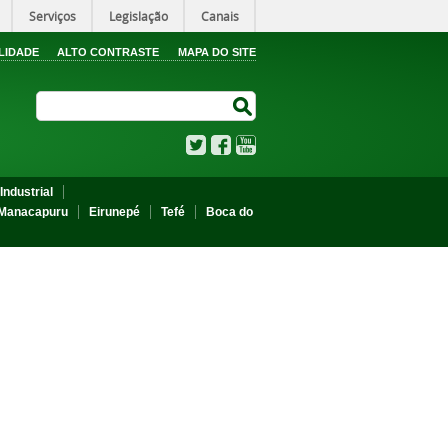
Serviços
Legislação
Canais
LIDADE
ALTO CONTRASTE
MAPA DO SITE
Search Site
Search Site
Twitter
Facebook
YouTube
Industrial
Manacapuru
Eirunepé
Tefé
Boca do