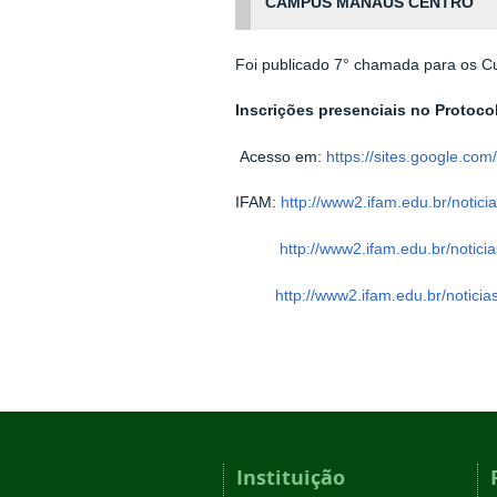
CAMPUS MANAUS CENTRO
Foi publicado 7° chamada para os C
Inscrições presenciais no Protoc
Acesso em:
https://sites.google.co
IFAM:
http://www2.ifam.edu.br/notic
http://www2.ifam.edu.br/notici
http://www2.ifam.edu.br/notici
Instituição