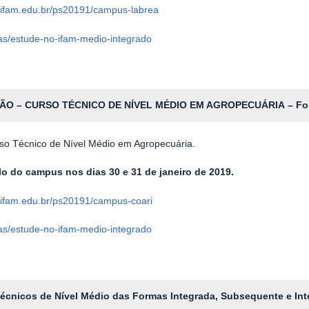
m/ifam.edu.br/ps20191/campus-labrea
ias/estude-no-ifam-medio-integrado
O – CURSO TÉCNICO DE NÍVEL MÉDIO EM AGROPECUÁRIA
– Fo
so Técnico de Nível Médio em Agropecuária.
olo do campus nos dias
30 e 31 de janeiro de 2019.
m/ifam.edu.br/ps20191/campus-coari
ias/estude-no-ifam-medio-integrado
nicos de Nível Médio das Formas Integrada, Subsequente e Int