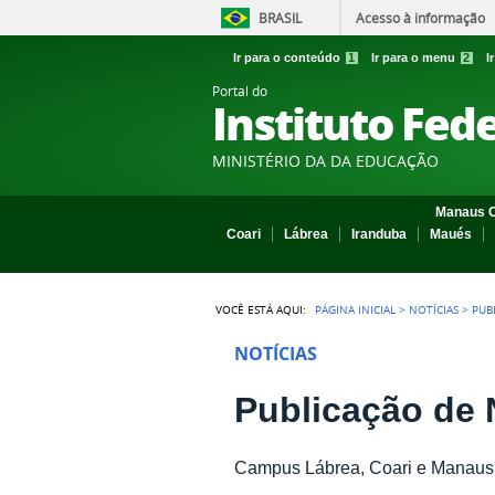
BRASIL
Acesso à informação
Ir para o conteúdo
1
Ir para o menu
2
I
Portal do
Instituto Fed
MINISTÉRIO DA DA EDUCAÇÃO
Manaus C
Coari
Lábrea
Iranduba
Maués
VOCÊ ESTÁ AQUI:
PÁGINA INICIAL
>
NOTÍCIAS
>
PUB
NOTÍCIAS
Publicação de
Campus Lábrea, Coari e Manaus