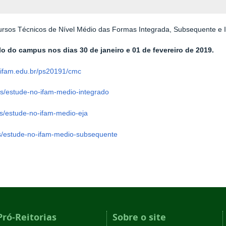
ursos Técnicos de Nível Médio das Formas Integrada, Subsequente e 
olo do campus nos dias
30 de janeiro e 01 de fevereiro de 2019.
m/ifam.edu.br/ps20191/cmc
ias/estude-no-ifam-medio-integrado
as/estude-no-ifam-medio-eja
as/estude-no-ifam-medio-subsequente
Pró-Reitorias
Sobre o site