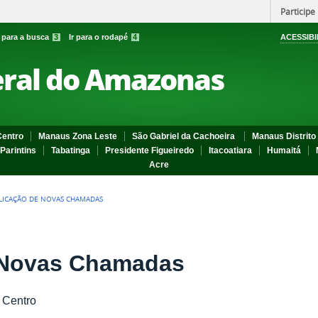
Participe
r para a busca
3
Ir para o rodapé
4
ACESSIBI
eral do Amazonas
entro
Manaus Zona Leste
São Gabriel da Cachoeira
Manaus Distrito 
Parintins
Tabatinga
Presidente Figueiredo
Itacoatiara
Humaitá
Acre
LICAÇÃO DE NOVAS CHAMADAS
 Novas Chamadas
 Centro