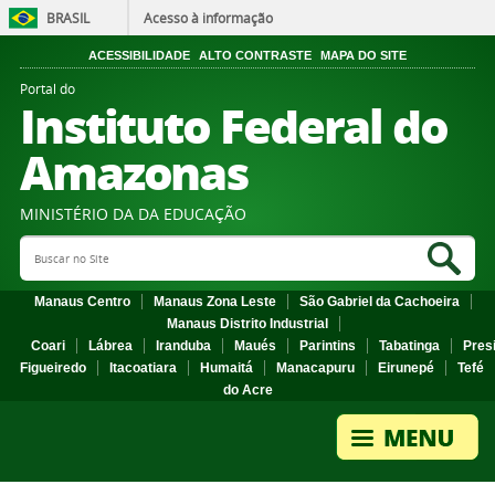
BRASIL
Acesso à informação
ACESSIBILIDADE
ALTO CONTRASTE
MAPA DO SITE
Portal do
Instituto Federal do
Amazonas
MINISTÉRIO DA DA EDUCAÇÃO
Search Site
Sea
Manaus Centro
Manaus Zona Leste
São Gabriel da Cachoeira
Manaus Distrito Industrial
Coari
Lábrea
Iranduba
Maués
Parintins
Tabatinga
Pres
Figueiredo
Itacoatiara
Humaitá
Manacapuru
Eirunepé
Tefé
do Acre