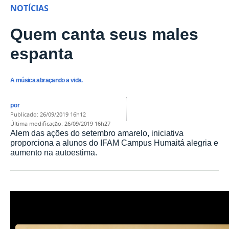
NOTÍCIAS
Quem canta seus males
espanta
A música abraçando a vida.
por
publicado
:
26/09/2019 16h12
última modificação
:
26/09/2019 16h27
Alem das ações do setembro amarelo, iniciativa
proporciona a alunos do IFAM Campus Humaitá alegria e
aumento na autoestima.