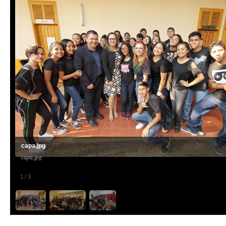
capa.jpg
capa.jpg
1
/
3