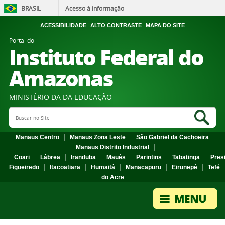
BRASIL
Acesso à informação
ACESSIBILIDADE
ALTO CONTRASTE
MAPA DO SITE
Portal do
Instituto Federal do
Amazonas
MINISTÉRIO DA DA EDUCAÇÃO
Search Site
Sea
Manaus Centro
Manaus Zona Leste
São Gabriel da Cachoeira
Manaus Distrito Industrial
Coari
Lábrea
Iranduba
Maués
Parintins
Tabatinga
Pres
Figueiredo
Itacoatiara
Humaitá
Manacapuru
Eirunepé
Tefé
do Acre