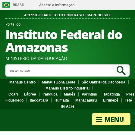
BRASIL
Acesso à informação
ACESSIBILIDADE
ALTO CONTRASTE
MAPA DO SITE
Portal do
Instituto Federal do
Amazonas
MINISTÉRIO DA DA EDUCAÇÃO
Search Site
Sea
Manaus Centro
Manaus Zona Leste
São Gabriel da Cachoeira
Manaus Distrito Industrial
Coari
Lábrea
Iranduba
Maués
Parintins
Tabatinga
Pres
Figueiredo
Itacoatiara
Humaitá
Manacapuru
Eirunepé
Tefé
do Acre