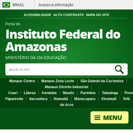
BRASIL
Acesso à informação
ACESSIBILIDADE
ALTO CONTRASTE
MAPA DO SITE
Portal do
Instituto Federal do
Amazonas
MINISTÉRIO DA DA EDUCAÇÃO
Search Site
Sea
Manaus Centro
Manaus Zona Leste
São Gabriel da Cachoeira
Manaus Distrito Industrial
Coari
Lábrea
Iranduba
Maués
Parintins
Tabatinga
Pres
Figueiredo
Itacoatiara
Humaitá
Manacapuru
Eirunepé
Tefé
do Acre