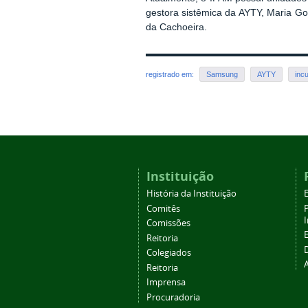
gestora sistêmica da AYTY,
Maria Gor
da Cachoeira.
registrado em:
Samsung
AYTY
inc
Instituição
História da Instituição
Comitês
Comissões
Reitoria
Colegiados
Reitoria
Imprensa
Procuradoria