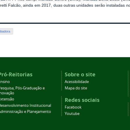
etti Falcão, ainda em 2017, duas outras unidades serão instaladas no
ubadora
Pró-Reitorias
Sobre o site
Ensino
Acessibilidade
Pesquisa, Pós-Graduação e
Mapa do site
Inovação
Redes sociais
Extensão
Desenvolvimento Institucional
Facebook
Administração e Planejamento
Youtube