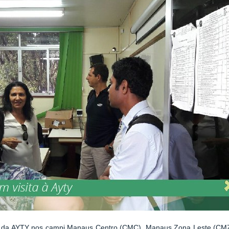
s da AYTY nos campi Manaus Centro (CMC), Manaus Zona Leste (CMZL