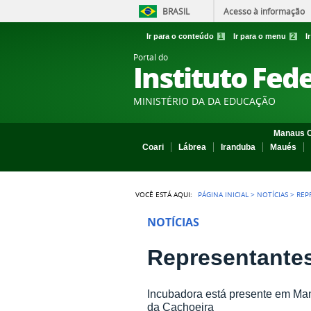
BRASIL
Acesso à informação
Ir para o conteúdo
1
Ir para o menu
2
I
Portal do
Instituto Fed
MINISTÉRIO DA DA EDUCAÇÃO
Manaus C
Coari
Lábrea
Iranduba
Maués
VOCÊ ESTÁ AQUI:
PÁGINA INICIAL
>
NOTÍCIAS
>
REP
NOTÍCIAS
Representante
Incubadora está presente em Man
da Cachoeira