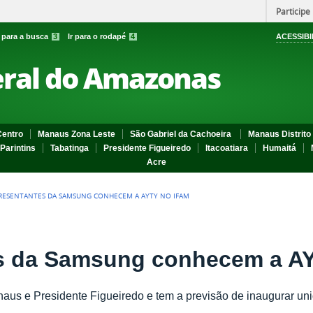
Participe
r para a busca
3
Ir para o rodapé
4
ACESSIBI
eral do Amazonas
entro
Manaus Zona Leste
São Gabriel da Cachoeira
Manaus Distrito 
Parintins
Tabatinga
Presidente Figueiredo
Itacoatiara
Humaitá
Acre
RESENTANTES DA SAMSUNG CONHECEM A AYTY NO IFAM
s da Samsung conhecem a A
aus e Presidente Figueiredo e tem a previsão de inaugurar uni