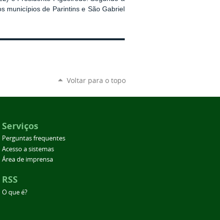
s municípios de Parintins e São Gabriel
Voltar para o topo
Serviços
Perguntas frequentes
Acesso a sistemas
Área de imprensa
RSS
O que é?