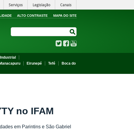
Serviços
Legislação
Canais
LIDADE
ALTO CONTRASTE
MAPA DO SITE
Search Site
Search Site
Twitter
Facebook
YouTube
Industrial
Manacapuru
Eirunepé
Tefé
Boca do
YTY no IFAM
dades em Parintins e São Gabriel