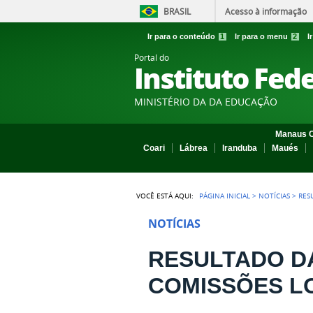
BRASIL
Acesso à informação
Ir para o conteúdo
1
Ir para o menu
2
I
Portal do
Instituto Fed
MINISTÉRIO DA DA EDUCAÇÃO
Manaus C
Coari
Lábrea
Iranduba
Maués
VOCÊ ESTÁ AQUI:
PÁGINA INICIAL
>
NOTÍCIAS
>
RES
NOTÍCIAS
RESULTADO D
COMISSÕES LO