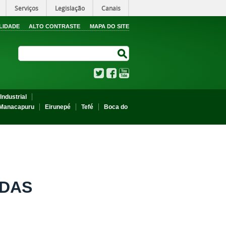
Serviços
Legislação
Canais
LIDADE
ALTO CONTRASTE
MAPA DO SITE
Search Site
Search Site
Twitter
Facebook
YouTube
Industrial
Manacapuru
Eirunepé
Tefé
Boca do
 DAS