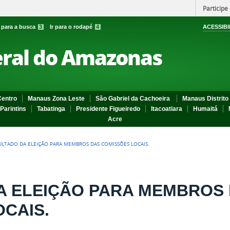
Participe
r para a busca
3
Ir para o rodapé
4
ACESSIBI
eral do Amazonas
entro
Manaus Zona Leste
São Gabriel da Cachoeira
Manaus Distrito 
Parintins
Tabatinga
Presidente Figueiredo
Itacoatiara
Humaitá
Acre
ULTADO DA ELEIÇÃO PARA MEMBROS DAS COMISSÕES LOCAIS.
A ELEIÇÃO PARA MEMBROS
CAIS.