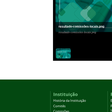
resultado-comissões-locais.png
resultado-comissões-locais.png
Instituição
História da Instituição
Comitês
Comissões