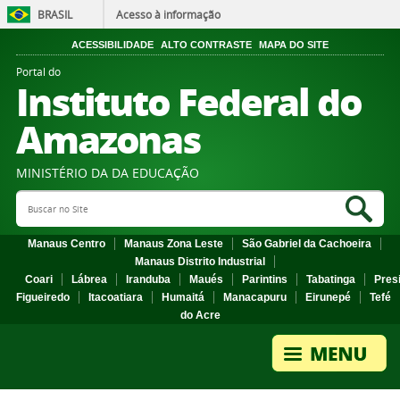
BRASIL
Acesso à informação
ACESSIBILIDADE
ALTO CONTRASTE
MAPA DO SITE
Portal do
Instituto Federal do
Amazonas
MINISTÉRIO DA DA EDUCAÇÃO
Search Site
Sea
Manaus Centro
Manaus Zona Leste
São Gabriel da Cachoeira
Manaus Distrito Industrial
Coari
Lábrea
Iranduba
Maués
Parintins
Tabatinga
Pres
Figueiredo
Itacoatiara
Humaitá
Manacapuru
Eirunepé
Tefé
do Acre