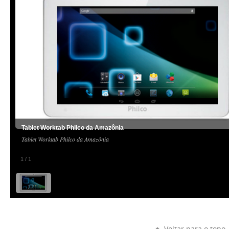
Tablet Worktab Philco da Amazônia
Tablet Worktab Philco da Amazônia
1
/
1
Voltar para o topo