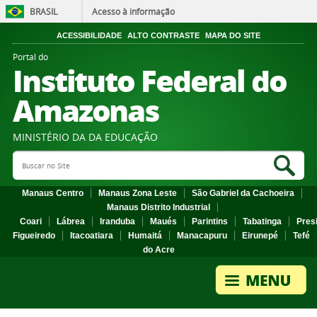
BRASIL
Acesso à informação
ACESSIBILIDADE
ALTO CONTRASTE
MAPA DO SITE
Portal do
Instituto Federal do
Amazonas
MINISTÉRIO DA DA EDUCAÇÃO
Search Site
Sea
Manaus Centro
Manaus Zona Leste
São Gabriel da Cachoeira
Manaus Distrito Industrial
Coari
Lábrea
Iranduba
Maués
Parintins
Tabatinga
Pres
Figueiredo
Itacoatiara
Humaitá
Manacapuru
Eirunepé
Tefé
do Acre