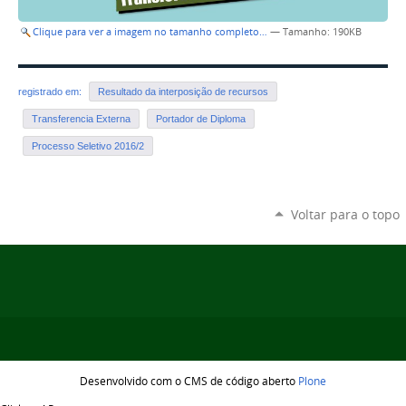
Clique para ver a imagem no tamanho completo…
—
Tamanho
: 190KB
registrado em:
Resultado da interposição de recursos
Transferencia Externa
Portador de Diploma
Processo Seletivo 2016/2
Voltar para o topo
Desenvolvido com o CMS de código aberto
Plone