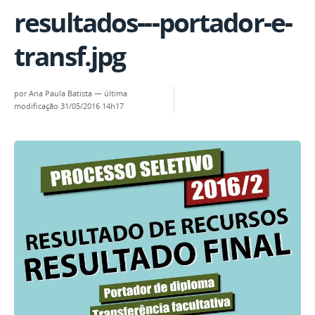
resultados---portador-e-
transf.jpg
por
Ana Paula Batista
—
última
modificação
31/05/2016 14h17