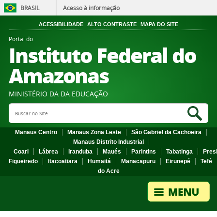
BRASIL
Acesso à informação
ACESSIBILIDADE
ALTO CONTRASTE
MAPA DO SITE
Portal do
Instituto Federal do
Amazonas
MINISTÉRIO DA DA EDUCAÇÃO
Search Site
Sea
Manaus Centro
Manaus Zona Leste
São Gabriel da Cachoeira
Manaus Distrito Industrial
Coari
Lábrea
Iranduba
Maués
Parintins
Tabatinga
Pres
Figueiredo
Itacoatiara
Humaitá
Manacapuru
Eirunepé
Tefé
do Acre