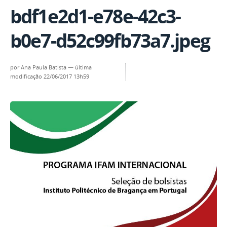
bdf1e2d1-e78e-42c3-
b0e7-d52c99fb73a7.jpeg
por
Ana Paula Batista
—
última
modificação
22/06/2017 13h59