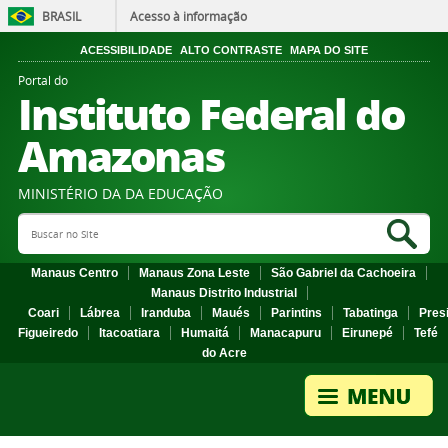
BRASIL
Acesso à informação
ACESSIBILIDADE
ALTO CONTRASTE
MAPA DO SITE
Portal do
Instituto Federal do
Amazonas
MINISTÉRIO DA DA EDUCAÇÃO
Search Site
Sea
Manaus Centro
Manaus Zona Leste
São Gabriel da Cachoeira
Manaus Distrito Industrial
Coari
Lábrea
Iranduba
Maués
Parintins
Tabatinga
Pres
Figueiredo
Itacoatiara
Humaitá
Manacapuru
Eirunepé
Tefé
do Acre