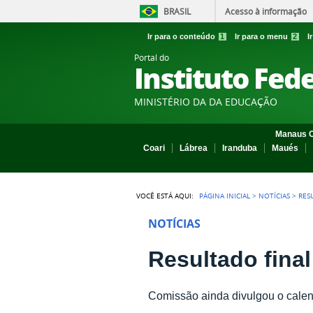
BRASIL
Acesso à informação
Ir para o conteúdo
1
Ir para o menu
2
I
Portal do
Instituto Fed
MINISTÉRIO DA DA EDUCAÇÃO
Manaus C
Coari
Lábrea
Iranduba
Maués
VOCÊ ESTÁ AQUI:
PÁGINA INICIAL
>
NOTÍCIAS
>
RES
NOTÍCIAS
Resultado final
Comissão ainda divulgou o calen