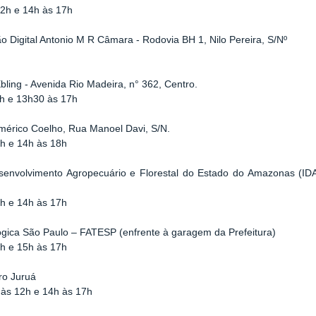
12h e 14h às 17h
ão Digital Antonio M R Câmara - Rodovia BH 1, Nilo Pereira, S/Nº
ling - Avenida Rio Madeira, n° 362, Centro.
1h e 13h30 às 17h
 Américo Coelho, Rua Manoel Davi, S/N.
2h e 14h às 18h
senvolvimento Agropecuário e Florestal do Estado do Amazonas (IDA
2h e 14h às 17h
ógica São Paulo – FATESP (enfrente à garagem da Prefeitura)
2h e 15h às 17h
ro Juruá
 às 12h e 14h às 17h