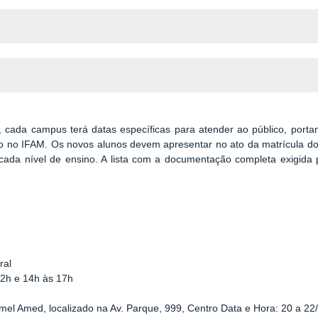
a, cada campus
ter
á datas específicas para atender ao público, porta
so no IFAM. Os novos alunos devem apresentar no ato da matrícula do
cada nível de ensino. A lista com a documentação completa exigid
ral
12h e 14h às 17h
amel Amed, localizado na Av. Parque, 999, Centro Data e Hora: 20 a 22