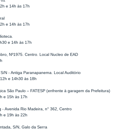
 02
12h e 14h às 17h
ral
12h e 14h às 17h
lioteca.
1h30 e 14h às 17h
mbro, Nº1975. Centro. Local Nucleo de EAD
7h
 S/N - Antiga Paranapanema. Local Auditório
 12h e 14h30 às 18h
gica São Paulo – FATESP (enfrente à garagem da Prefeitura)
2h e 15h às 17h
 - Avenida Rio Madeira, n° 362, Centro
2h e 19h às 22h
intada, S/N, Galo da Serra