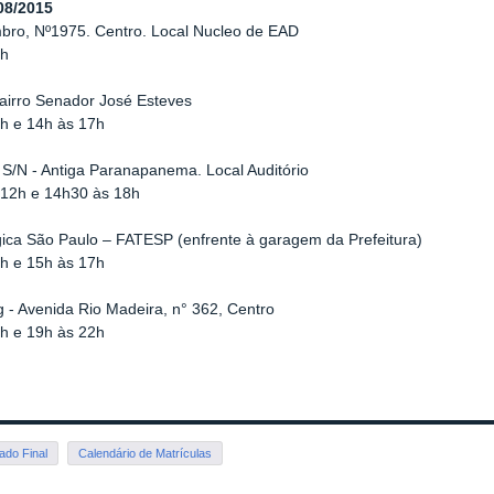
08/2015
mbro, Nº1975. Centro. Local Nucleo de EAD
7h
airro Senador José Esteves
2h e 14h às 17h
 S/N - Antiga Paranapanema. Local Auditório
 12h e 14h30 às 18h
gica São Paulo – FATESP (enfrente à garagem da Prefeitura)
2h e 15h às 17h
 - Avenida Rio Madeira, n° 362, Centro
2h e 19h às 22h
ado Final
Calendário de Matrículas