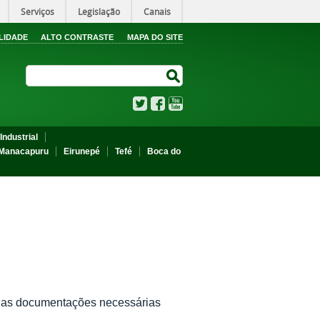
Serviços
Legislação
Canais
LIDADE
ALTO CONTRASTE
MAPA DO SITE
Search Site
Search Site
Twitter
Facebook
YouTube
Industrial
Manacapuru
Eirunepé
Tefé
Boca do
s as documentações necessárias