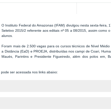
O Instituto Federal do Amazonas (IFAM) divulgou nesta
sexta
-feira, 
Seletivo 2015/2 referente aos editais nº 05 a 08/2015, assim como o
alunos.
Foram mais de 2.500 vagas para os cursos técnicos de Nível Médi
a Distância (EaD) e PROEJA, distribuídas nos campi de Coari, Humai
Maués, Parintins e Presidente Figueiredo, além dos polos em, Bar
s pode ser acessada nos links abaixo: