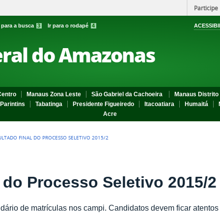
Participe
r para a busca
3
Ir para o rodapé
4
ACESSIBI
eral do Amazonas
entro
Manaus Zona Leste
São Gabriel da Cachoeira
Manaus Distrito 
Parintins
Tabatinga
Presidente Figueiredo
Itacoatiara
Humaitá
Acre
ULTADO FINAL DO PROCESSO SELETIVO 2015/2
 do Processo Seletivo 2015/2
dário de matrículas nos campi. Candidatos devem ficar atento