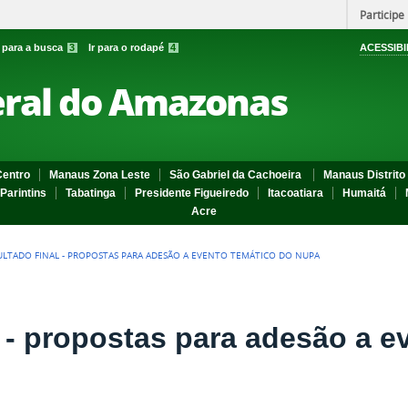
Participe
r para a busca
3
Ir para o rodapé
4
ACESSIBI
eral do Amazonas
entro
Manaus Zona Leste
São Gabriel da Cachoeira
Manaus Distrito 
Parintins
Tabatinga
Presidente Figueiredo
Itacoatiara
Humaitá
Acre
ULTADO FINAL - PROPOSTAS PARA ADESÃO A EVENTO TEMÁTICO DO NUPA
l - propostas para adesão a e