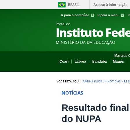
BRASIL
Acesso à informação
Ir para o conteúdo
1
Ir para o menu
2
I
Portal do
Instituto Fed
MINISTÉRIO DA DA EDUCAÇÃO
Manaus C
Coari
Lábrea
Iranduba
Maués
VOCÊ ESTÁ AQUI:
PÁGINA INICIAL
>
NOTÍCIAS
>
RES
NOTÍCIAS
Resultado fina
do NUPA