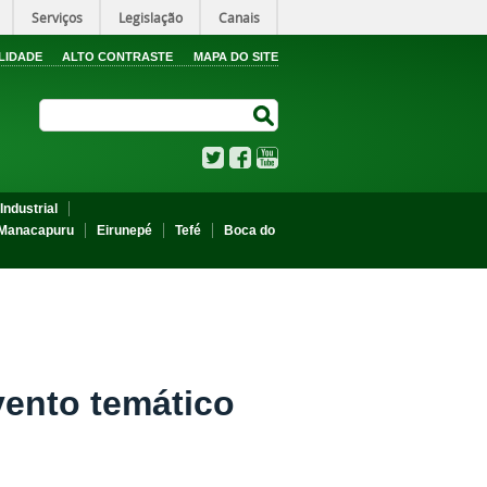
Serviços
Legislação
Canais
LIDADE
ALTO CONTRASTE
MAPA DO SITE
Search Site
Search Site
Twitter
Facebook
YouTube
Industrial
Manacapuru
Eirunepé
Tefé
Boca do
vento temático