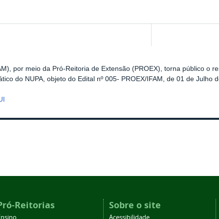
AM), por meio da Pró-Reitoria de Extensão (PROEX), torna público o r
ático do NUPA,
objeto do Edital nº 005- PROEX/IFAM, de 01 de Julho 
UI
Pró-Reitorias
Sobre o site
Ensino
Acessibilidade