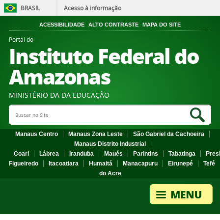
BRASIL
Acesso à informação
ACESSIBILIDADE
ALTO CONTRASTE
MAPA DO SITE
Portal do
Instituto Federal do
Amazonas
MINISTÉRIO DA DA EDUCAÇÃO
Search Site
Sea
Manaus Centro
Manaus Zona Leste
São Gabriel da Cachoeira
Manaus Distrito Industrial
Coari
Lábrea
Iranduba
Maués
Parintins
Tabatinga
Pres
Figueiredo
Itacoatiara
Humaitá
Manacapuru
Eirunepé
Tefé
do Acre