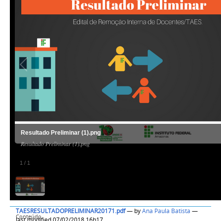
Resultado Preliminar (1).png
Resultado Preliminar (1).png
1
/
1
TAESRESULTADOPRELIMINAR20171.pdf
—
by
Ana Paula Batista
—
Conteúdo
last modified 07/02/2018 16h17