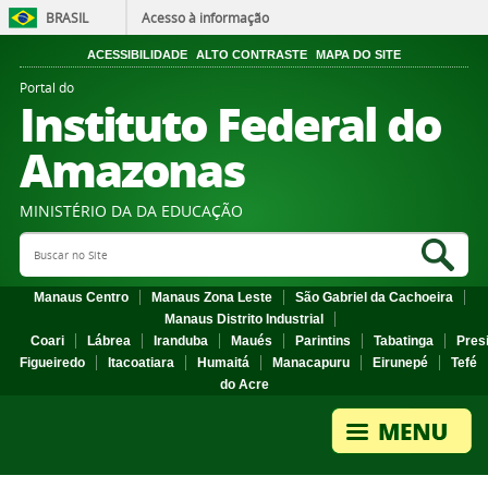
BRASIL
Acesso à informação
ACESSIBILIDADE
ALTO CONTRASTE
MAPA DO SITE
Portal do
Instituto Federal do
Amazonas
MINISTÉRIO DA DA EDUCAÇÃO
Search Site
Sea
Manaus Centro
Manaus Zona Leste
São Gabriel da Cachoeira
Manaus Distrito Industrial
Coari
Lábrea
Iranduba
Maués
Parintins
Tabatinga
Pres
Figueiredo
Itacoatiara
Humaitá
Manacapuru
Eirunepé
Tefé
do Acre