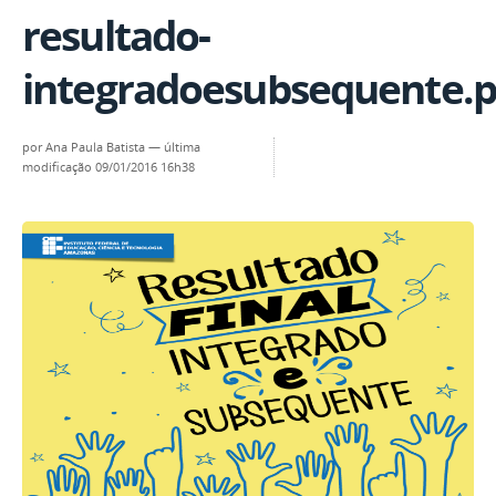
resultado-
integradoesubsequente.
por
Ana Paula Batista
—
última
modificação
09/01/2016 16h38