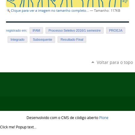
Clique para ver a imagem no tamanho completo…
—
Tamanho
: 117KB
registrado em:
IFAM
Processo Seletivo 2016/1 semestre
PROEJA
Integrado
Subsequente
Resultado Final
Voltar para o topo
Desenvolvido com o CMS de código aberto
Plone
Click me!
Popup text...