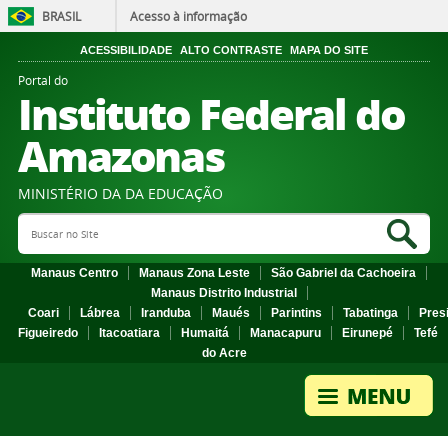
BRASIL
Acesso à informação
ACESSIBILIDADE
ALTO CONTRASTE
MAPA DO SITE
Portal do
Instituto Federal do
Amazonas
MINISTÉRIO DA DA EDUCAÇÃO
Search Site
Sea
Manaus Centro
Manaus Zona Leste
São Gabriel da Cachoeira
Manaus Distrito Industrial
Coari
Lábrea
Iranduba
Maués
Parintins
Tabatinga
Pres
Figueiredo
Itacoatiara
Humaitá
Manacapuru
Eirunepé
Tefé
do Acre