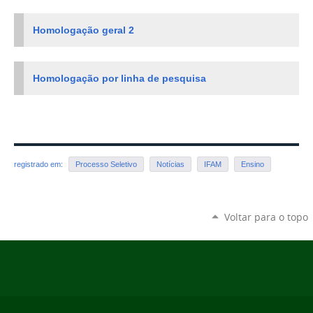
Homologação geral 2
Homologação por linha de pesquisa
registrado em:
Processo Seletivo
Notícias
IFAM
Ensino
Voltar para o topo