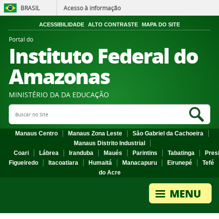
BRASIL
Acesso à informação
ACESSIBILIDADE
ALTO CONTRASTE
MAPA DO SITE
Portal do
Instituto Federal do
Amazonas
MINISTÉRIO DA DA EDUCAÇÃO
Search Site
Sea
Manaus Centro
Manaus Zona Leste
São Gabriel da Cachoeira
Manaus Distrito Industrial
Coari
Lábrea
Iranduba
Maués
Parintins
Tabatinga
Pres
Figueiredo
Itacoatiara
Humaitá
Manacapuru
Eirunepé
Tefé
do Acre