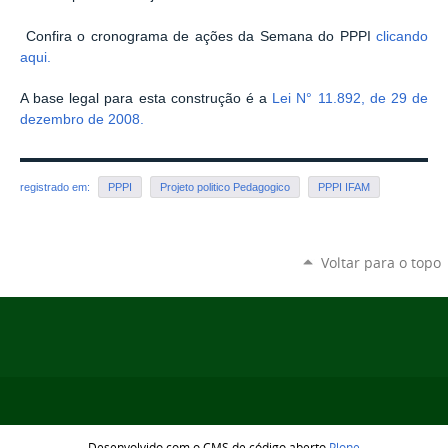
Confira o cronograma de ações da Semana do PPPI
clicando
aqui.
A base legal para esta construção é a
Lei N° 11.892, de 29 de
dezembro de 2008.
registrado em:
PPPI
Projeto politico Pedagogico
PPPI IFAM
Voltar para o topo
Desenvolvido com o CMS de código aberto
Plone