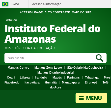
BRASIL
Acesso à informação
ACESSIBILIDADE
ALTO CONTRASTE
MAPA DO SITE
Portal do
Instituto Federal do
Amazonas
MINISTÉRIO DA DA EDUCAÇÃO
Search Site
Sea
Manaus Centro
Manaus Zona Leste
São Gabriel da Cachoeira
Manaus Distrito Industrial
Coari
Lábrea
Iranduba
Maués
Parintins
Tabatinga
Pres
Figueiredo
Itacoatiara
Humaitá
Manacapuru
Eirunepé
Tefé
do Acre