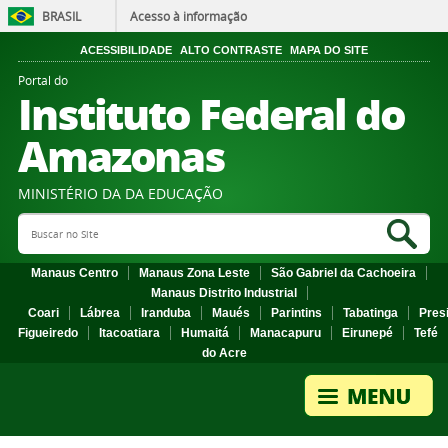
BRASIL
Acesso à informação
ACESSIBILIDADE
ALTO CONTRASTE
MAPA DO SITE
Portal do
Instituto Federal do
Amazonas
MINISTÉRIO DA DA EDUCAÇÃO
Search Site
Sea
Manaus Centro
Manaus Zona Leste
São Gabriel da Cachoeira
Manaus Distrito Industrial
Coari
Lábrea
Iranduba
Maués
Parintins
Tabatinga
Pres
Figueiredo
Itacoatiara
Humaitá
Manacapuru
Eirunepé
Tefé
do Acre