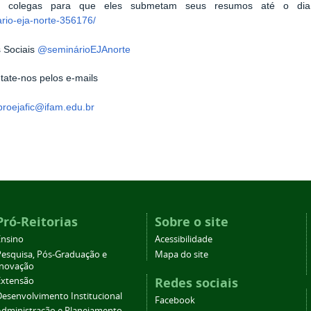
os colegas para que eles submetam seus resumos até o 
rio-eja-norte-356176/
 Sociais
@seminárioEJAnorte
tate-nos pelos e-mails
roejafic@ifam.edu.br
Pró-Reitorias
Sobre o site
Ensino
Acessibilidade
Pesquisa, Pós-Graduação e
Mapa do site
Inovação
Redes sociais
Extensão
Desenvolvimento Institucional
Facebook
Administração e Planejamento