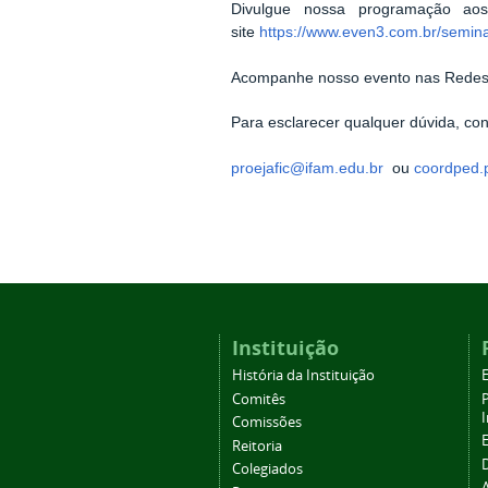
Divulgue nossa programação a
site
https://www.even3.com.br/semina
Acompanhe nosso evento nas Redes
Para esclarecer qualquer dúvida, con
proejafic@ifam.edu.br
ou
coordped.p
Instituição
História da Instituição
Comitês
Comissões
Reitoria
Colegiados