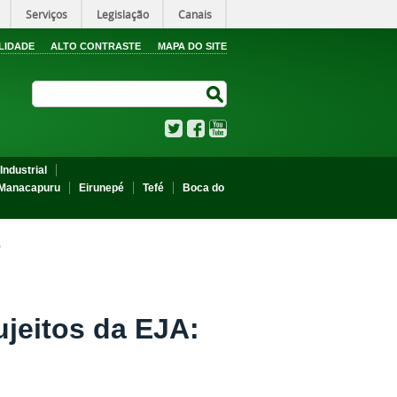
Serviços
Legislação
Canais
LIDADE
ALTO CONTRASTE
MAPA DO SITE
Search Site
Search Site
Twitter
Facebook
YouTube
Industrial
Manacapuru
Eirunepé
Tefé
Boca do
"
ujeitos da EJA: