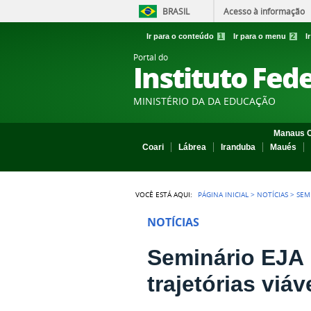
BRASIL
Acesso à informação
Ir para o conteúdo
1
Ir para o menu
2
I
Portal do
Instituto Fed
MINISTÉRIO DA DA EDUCAÇÃO
Manaus C
Coari
Lábrea
Iranduba
Maués
VOCÊ ESTÁ AQUI:
PÁGINA INICIAL
>
NOTÍCIAS
>
SEM
NOTÍCIAS
Seminário EJA 
trajetórias viá