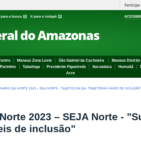
Participe
r para a busca
3
Ir para o rodapé
4
ACESSIBI
eral do Amazonas
entro
Manaus Zona Leste
São Gabriel da Cachoeira
Manaus Distrito 
Parintins
Tabatinga
Presidente Figueiredo
Itacoatiara
Humaitá
Acre
INÁRIO EJA NORTE 2023 – SEJA NORTE - "SUJEITOS DA EJA: TRAJETÓRIAS VIÁVEIS DE INCLUSÃO
Norte 2023 – SEJA Norte - "S
veis de inclusão"