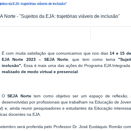
itos da EJA: trajetórias viáveis de inclusão"
Norte - "Sujeitos da EJA: trajetórias viáveis de inclusão"
É com muita satisfação que comunicamos que nos dias
14 e 15 d
Show image carousel
EJA Norte 2023 – SEJA Norte
, que tem como tema
"Suje
inclusão".
Essa é mais uma das ações do Programa EJA Integra
realizado de modo virtual e presencial
.
O
SEJA Norte
tem como objetivo ser um espaço de reflexão, di
desenvolvidas por profissionais que trabalham na Educação de Joven
al) e, ainda reunir pesquisadores e estudantes da Educação interess
icas docentes na EJA.
 setembro será proferida pelo Professor Dr. José Eustáquio Romão co