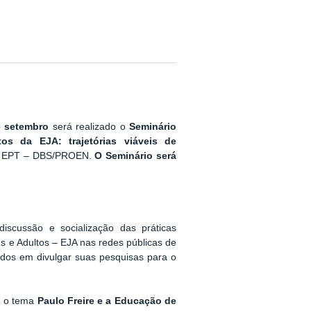
e setembro
será realizado o
Seminário
itos da EJA: trajetórias viáveis de
da EPT – DBS/PROEN.
O Seminário será
scussão e socialização das práticas
s e Adultos – EJA nas redes públicas de
ados em divulgar suas pesquisas para o
m o tema
Paulo Freire e a Educação de