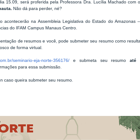
dia 15.09, será proferida pela Professora Dra. Lucília Machado com
pauta.
Não dá para perder, né?
ro acontecerão na Assembleia Legislativa do Estado do Amazonas –
ncias do IFAM Campus Manaus Centro.
entação de resumos e você, pode submeter seu resumo como resultad
nosco de forma virtual.
com.br/seminario-eja-norte-356176/
e submeta seu resumo
até
formações para essa submissão.
ven caso queira submeter seu resumo.