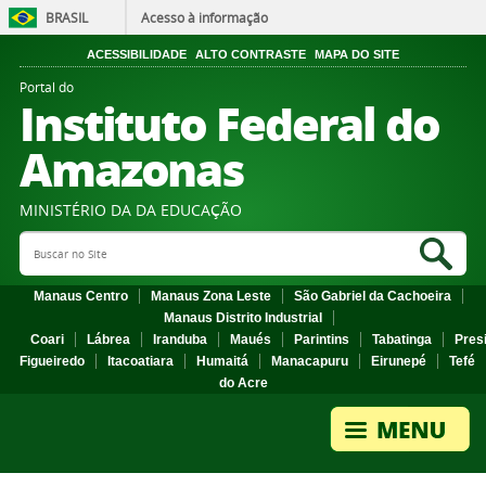
BRASIL
Acesso à informação
ACESSIBILIDADE
ALTO CONTRASTE
MAPA DO SITE
Portal do
Instituto Federal do
Amazonas
MINISTÉRIO DA DA EDUCAÇÃO
Search Site
Sea
Manaus Centro
Manaus Zona Leste
São Gabriel da Cachoeira
Manaus Distrito Industrial
Coari
Lábrea
Iranduba
Maués
Parintins
Tabatinga
Pres
Figueiredo
Itacoatiara
Humaitá
Manacapuru
Eirunepé
Tefé
do Acre