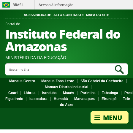
BRASIL
Acesso à informação
ACESSIBILIDADE
ALTO CONTRASTE
MAPA DO SITE
Portal do
Instituto Federal do
Amazonas
MINISTÉRIO DA DA EDUCAÇÃO
Search Site
Sea
Manaus Centro
Manaus Zona Leste
São Gabriel da Cachoeira
Manaus Distrito Industrial
Coari
Lábrea
Iranduba
Maués
Parintins
Tabatinga
Pres
Figueiredo
Itacoatiara
Humaitá
Manacapuru
Eirunepé
Tefé
do Acre