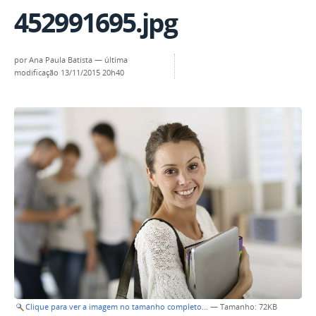
452991695.jpg
por
Ana Paula Batista
—
última
modificação
13/11/2015 20h40
Clique para ver a imagem no tamanho completo…
—
Tamanho
: 72KB